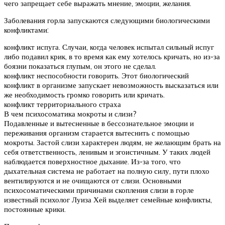
чего запрещает себе выражать мнение, эмоции, желания.
Заболевания горла запускаются следующими биологическими
конфликтами:
конфликт испуга. Случаи, когда человек испытал сильный испуг
либо подавил крик, в то время как ему хотелось кричать, но из-за
боязни показаться глупым, он этого не сделал.
конфликт неспособности говорить. Этот биологический
конфликт в организме запускает невозможность высказаться или
же необходимость громко говорить или кричать.
конфликт территориального страха
В чем психосоматика мокроты и слизи?
Подавленные и вытесненные в бессознательное эмоции и
переживания организм старается вытеснить с помощью
мокроты. Застой слизи характерен людям, не желающим брать на
себя ответственность, ленивым и эгоистичным. У таких людей
наблюдается поверхностное дыхание. Из-за того, что
дыхательная система не работает на полную силу, пути плохо
вентилируются и не очищаются от слизи. Основными
психосоматическими причинами скопления слизи в горле
известный психолог Луиза Хей выделяет семейные конфликты,
постоянные крики.