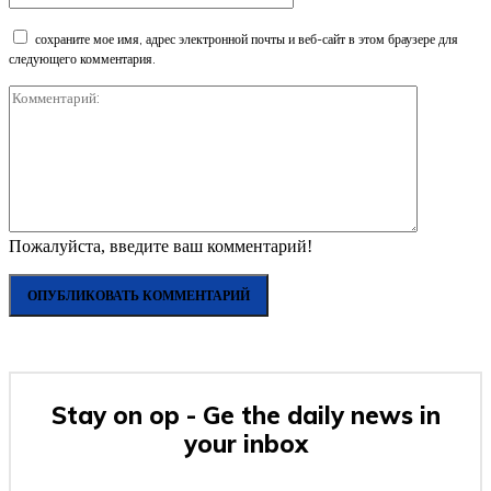
сохраните мое имя, адрес электронной почты и веб-сайт в этом браузере для
следующего комментария.
Коммента
Пожалуйста, введите ваш комментарий!
Stay on op - Ge the daily news in
your inbox