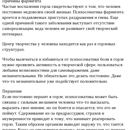
Причины фарингита
Частые воспаления горла свидетельствуют о том, что человек
постоянно недоволен своей жизнью. Психосоматика фарингита
кроется в подавляемых приступах раздражения и гнева. Еще
одной причиной такого заболевания выступает отсутствие
самореализации, кода человек не развивает свой творческий
потенциал.
Центр творчества у человека находится как раз в горловых
структурах.
Чтобы вылечиться и избавиться от психосоматики боли в горле
нужно проявлять активность в творческой сфере, пользоваться
любыми возможностями для самовыражения, даже
незначительными. Не обязательно это делать постоянно. Даже
что-то незначительное уже подействует положительно.
Першение
Если постоянно першит в горле, психосоматика может быть
связана с сильным желанием человека что-то высказать,
выразить свое мнение, но он боится и опасается, что его не
поймут. Сдерживание из-за предрассудков, страхов и
неуверенности приводит к тому, что начинает реагировать
горло. Таким образом организм выводит наружу то, что таится
внутри. Когда не справляется психика, тело приходит на помощь